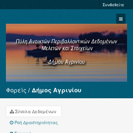
Συνδεθείτε
Φορείς
Δήμος Αγρινίου
Σύνολα Δεδομένων
Φορείς
Ομάδες
Σύνολα Δεδομένων
Σχετικά
Ροή Δραστηριότητας