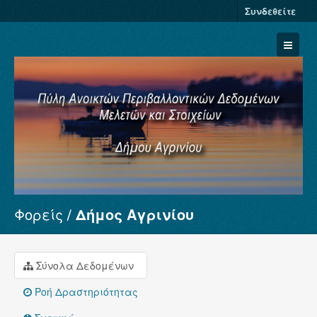
Συνδεθείτε
Φορείς
Δήμος Αγρινίου
Σύνολα Δεδομένων
Φορείς
Ομάδες
Σύνολα Δεδομένων
Σχετικά
Ροή Δραστηριότητας