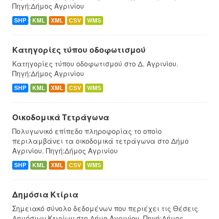
Πηγή:Δήμος Αγρινίου
SHP
KML
XML
CSV
WMS
Κατηγορίες τύπου οδοφωτισμού
Κατηγορίες τύπου οδοφωτισμού στο Δ. Αγρινίου.
Πηγή:Δήμος Αγρινίου
SHP
KML
XML
CSV
WMS
Οικοδομικά Τετράγωνα
Πολυγωνικό επίπεδο πληροφορίας το οποίο
περιλαμβάνει τα οικοδομικά τετράγωνα στο Δήμο
Αγρινίου. Πηγή:Δήμος Αγρινίου
SHP
KML
XML
CSV
WMS
Δημόσια Κτίρια
Σημειακό σύνολο δεδομένων που περιέχει τις Θέσεις
Δημόσιων Κτιρίων στο Δήμο Αγρινίου. Πηγή:Δήμος