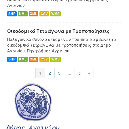
Αγρινίου
SHP
KML
XML
CSV
WMS
Οικοδομικά Τετράγωνα με Τροποποίησεις
Πολυγωνικό σύνολο δεδομένων που περιλαμβάνει τα
οικοδομικά τετράγωνα με τροποποιήσεις στο Δήμο
Αγρινίου. Πηγή:Δήμος Αγρινίου
SHP
KML
XML
CSV
WMS
1
2
3
...
5
»