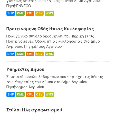
για τους δείκτες Lden και Lnight στον Δήμο Αγρινίου.
Πηγή:ENVECO
SHP
KML
XML
CSV
WMS
Προτεινόμενη Οδός Ήπιας Κυκλοφορίας
Πολυγωνικό σύνολο δεδομένων που περιέχει τις
Προτεινόμενες Οδούς ήπιας κυκλοφορίας στο Δήμο
Αγρινίου. Πηγή:Δήμος Αγρινίου
SHP
KML
XML
CSV
WMS
Υπηρεσίες Δήμου
Σημειακό σύνολο δεδομένων που περιέχει τις θέσεις
απο Υπηρεσίες του Δήμου στο Δήμο Αγρινίου.
Πηγή:Δήμος Αγρινίου
SHP
KML
XML
CSV
WMS
Στύλοι Ηλεκτροφωτισμού