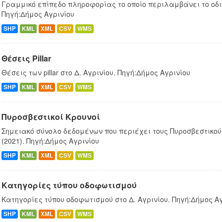
Γραμμικό επίπεδο πληροφορίας το οποίο περιλαμβάνει το οδικ
Πηγή:Δήμος Αγρινίου
SHP
KML
XML
CSV
WMS
Θέσεις Pillar
Θέσεις των pillar στο Δ. Αγρινίου. Πηγή:Δήμος Αγρινίου
SHP
KML
XML
CSV
WMS
Πυροσβεστικοί Κρουνοί
Σημειακό σύνολο δεδομένων που περιέχει τους Πυροσβεστικούς
(2021). Πηγή:Δήμος Αγρινίου
SHP
KML
XML
CSV
WMS
Κατηγορίες τύπου οδοφωτισμού
Κατηγορίες τύπου οδοφωτισμού στο Δ. Αγρινίου. Πηγή:Δήμος Α
SHP
KML
XML
CSV
WMS