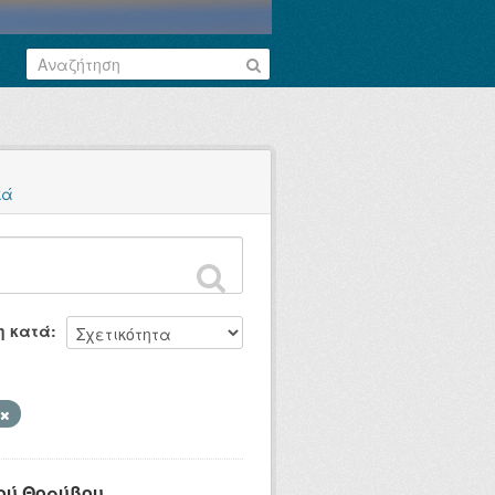
κά
η κατά
ού Θορύβου