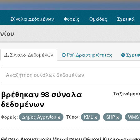
Σύνολα Δεδομένων
Φορείς
Ομάδες
Σχετικά
νίου
Σύνολα Δεδομένων
Ροή Δραστηριότητας
Σχετι
βρέθηκαν 98 σύνολα
Ταξινόμησ
δεδομένων
Φορείς:
Δήμος Αγρινίου
Τύποι:
KML
SHP
WMS
Θέσεις Ακουστικών Μετρήσεων Οδικού Κυκλοφοριακ