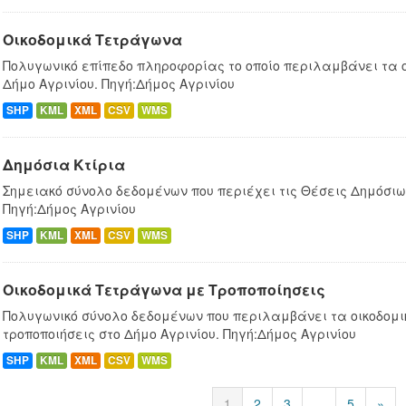
Οικοδομικά Τετράγωνα
Πολυγωνικό επίπεδο πληροφορίας το οποίο περιλαμβάνει τα 
Δήμο Αγρινίου. Πηγή:Δήμος Αγρινίου
SHP
KML
XML
CSV
WMS
Δημόσια Κτίρια
Σημειακό σύνολο δεδομένων που περιέχει τις Θέσεις Δημόσιων
Πηγή:Δήμος Αγρινίου
SHP
KML
XML
CSV
WMS
Οικοδομικά Τετράγωνα με Τροποποίησεις
Πολυγωνικό σύνολο δεδομένων που περιλαμβάνει τα οικοδομ
τροποποιήσεις στο Δήμο Αγρινίου. Πηγή:Δήμος Αγρινίου
SHP
KML
XML
CSV
WMS
1
2
3
...
5
»