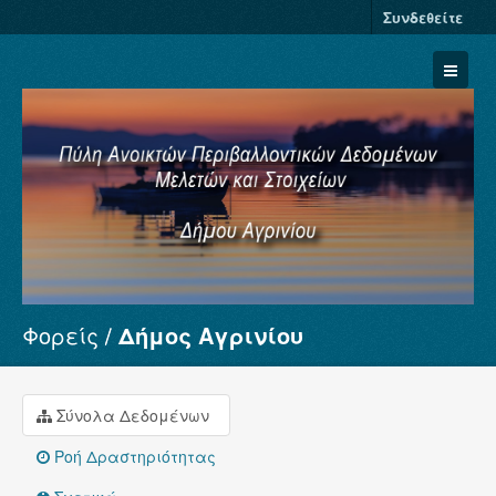
Συνδεθείτε
Φορείς
Δήμος Αγρινίου
Σύνολα Δεδομένων
Φορείς
Ομάδες
Σύνολα Δεδομένων
Σχετικά
Ροή Δραστηριότητας