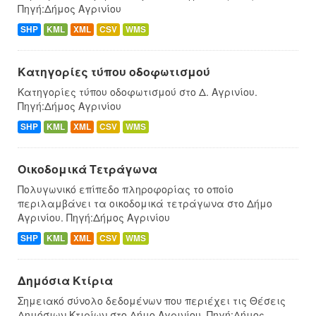
Πηγή:Δήμος Αγρινίου
SHP
KML
XML
CSV
WMS
Κατηγορίες τύπου οδοφωτισμού
Κατηγορίες τύπου οδοφωτισμού στο Δ. Αγρινίου.
Πηγή:Δήμος Αγρινίου
SHP
KML
XML
CSV
WMS
Οικοδομικά Τετράγωνα
Πολυγωνικό επίπεδο πληροφορίας το οποίο
περιλαμβάνει τα οικοδομικά τετράγωνα στο Δήμο
Αγρινίου. Πηγή:Δήμος Αγρινίου
SHP
KML
XML
CSV
WMS
Δημόσια Κτίρια
Σημειακό σύνολο δεδομένων που περιέχει τις Θέσεις
Δημόσιων Κτιρίων στο Δήμο Αγρινίου. Πηγή:Δήμος