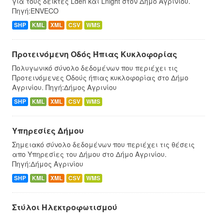
για τους δείκτες Lden και Lnight στον Δήμο Αγρινίου.
Πηγή:ENVECO
SHP
KML
XML
CSV
WMS
Προτεινόμενη Οδός Ήπιας Κυκλοφορίας
Πολυγωνικό σύνολο δεδομένων που περιέχει τις
Προτεινόμενες Οδούς ήπιας κυκλοφορίας στο Δήμο
Αγρινίου. Πηγή:Δήμος Αγρινίου
SHP
KML
XML
CSV
WMS
Υπηρεσίες Δήμου
Σημειακό σύνολο δεδομένων που περιέχει τις θέσεις
απο Υπηρεσίες του Δήμου στο Δήμο Αγρινίου.
Πηγή:Δήμος Αγρινίου
SHP
KML
XML
CSV
WMS
Στύλοι Ηλεκτροφωτισμού