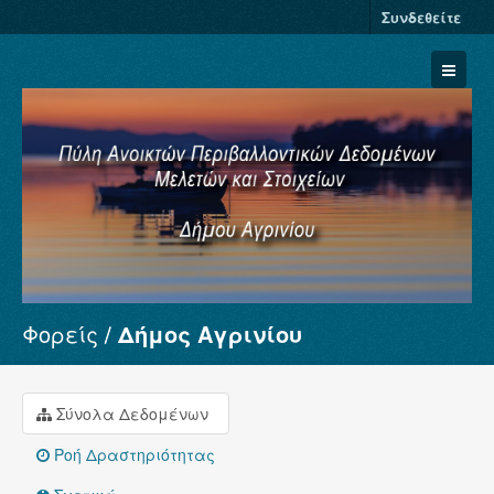
Συνδεθείτε
Φορείς
Δήμος Αγρινίου
Σύνολα Δεδομένων
Φορείς
Ομάδες
Σύνολα Δεδομένων
Σχετικά
Ροή Δραστηριότητας