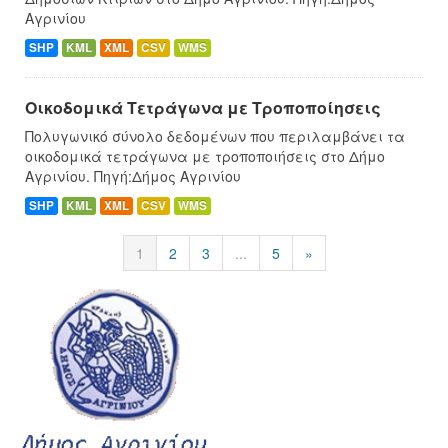
Αγρινίου
SHP
KML
XML
CSV
WMS
Οικοδομικά Τετράγωνα με Τροποποίησεις
Πολυγωνικό σύνολο δεδομένων που περιλαμβάνει τα
οικοδομικά τετράγωνα με τροποποιήσεις στο Δήμο
Αγρινίου. Πηγή:Δήμος Αγρινίου
SHP
KML
XML
CSV
WMS
1
2
3
...
5
»