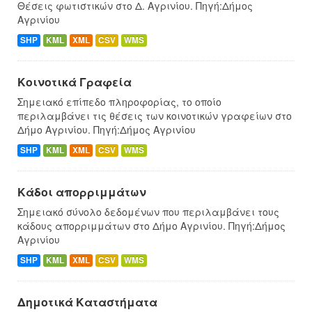
Θέσεις φωτιστικών στο Δ. Αγρινίου. Πηγή:Δήμος
Αγρινίου
SHP
KML
XML
CSV
WMS
Κοινοτικά Γραφεία
Σημειακό επίπεδο πληροφορίας, το οποίο
περιλαμβάνει τις θέσεις των κοινοτικών γραφείων στο
Δήμο Αγρινίου. Πηγή:Δήμος Αγρινίου
SHP
KML
XML
CSV
WMS
Κάδοι απορριμμάτων
Σημειακό σύνολο δεδομένων που περιλαμβάνει τους
κάδους απορριμμάτων στο Δήμο Αγρινίου. Πηγή:Δήμος
Αγρινίου
SHP
KML
XML
CSV
WMS
Δημοτικά Καταστήματα