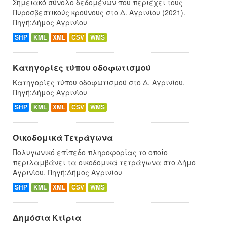
Σημειακό σύνολο δεδομένων που περιέχει τους
Πυροσβεστικούς κρούνους στο Δ. Αγρινίου (2021).
Πηγή:Δήμος Αγρινίου
SHP
KML
XML
CSV
WMS
Κατηγορίες τύπου οδοφωτισμού
Κατηγορίες τύπου οδοφωτισμού στο Δ. Αγρινίου.
Πηγή:Δήμος Αγρινίου
SHP
KML
XML
CSV
WMS
Οικοδομικά Τετράγωνα
Πολυγωνικό επίπεδο πληροφορίας το οποίο
περιλαμβάνει τα οικοδομικά τετράγωνα στο Δήμο
Αγρινίου. Πηγή:Δήμος Αγρινίου
SHP
KML
XML
CSV
WMS
Δημόσια Κτίρια