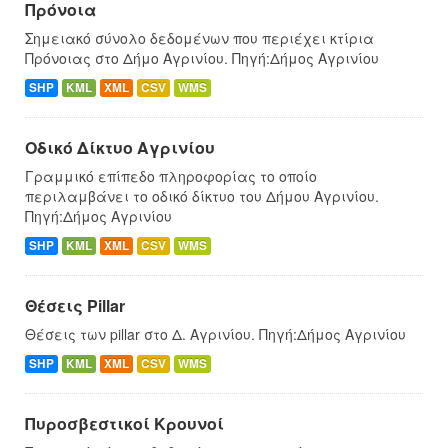
Πρόνοια
Σημειακό σύνολο δεδομένων που περιέχει κτίρια
Πρόνοιας στο Δήμο Αγρινίου. Πηγή:Δήμος Αγρινίου
SHP
KML
XML
CSV
WMS
Οδικό Δίκτυο Αγρινίου
Γραμμικό επίπεδο πληροφορίας το οποίο
περιλαμβάνει το οδικό δίκτυο του Δήμου Αγρινίου.
Πηγή:Δήμος Αγρινίου
SHP
KML
XML
CSV
WMS
Θέσεις Pillar
Θέσεις των pillar στο Δ. Αγρινίου. Πηγή:Δήμος Αγρινίου
SHP
KML
XML
CSV
WMS
Πυροσβεστικοί Κρουνοί