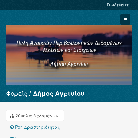
Συνδεθείτε
Φορείς
Δήμος Αγρινίου
Σύνολα Δεδομένων
Φορείς
Ομάδες
Σύνολα Δεδομένων
Σχετικά
Ροή Δραστηριότητας