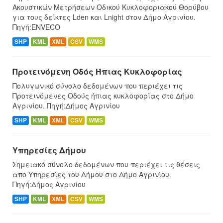
Ακουστικών Μετρήσεων Οδικού Κυκλοφοριακού Θορύβου
για τους δείκτες Lden και Lnight στον Δήμο Αγρινίου.
Πηγή:ENVECO
SHP
KML
XML
CSV
WMS
Προτεινόμενη Οδός Ήπιας Κυκλοφορίας
Πολυγωνικό σύνολο δεδομένων που περιέχει τις
Προτεινόμενες Οδούς ήπιας κυκλοφορίας στο Δήμο
Αγρινίου. Πηγή:Δήμος Αγρινίου
SHP
KML
XML
CSV
WMS
Υπηρεσίες Δήμου
Σημειακό σύνολο δεδομένων που περιέχει τις θέσεις
απο Υπηρεσίες του Δήμου στο Δήμο Αγρινίου.
Πηγή:Δήμος Αγρινίου
SHP
KML
XML
CSV
WMS