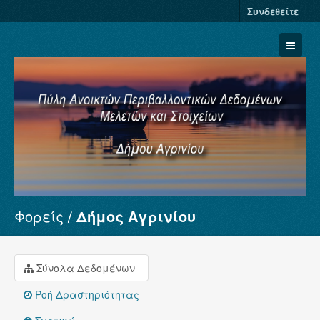
Συνδεθείτε
Φορείς
Δήμος Αγρινίου
Σύνολα Δεδομένων
Φορείς
Ομάδες
Σύνολα Δεδομένων
Σχετικά
Ροή Δραστηριότητας