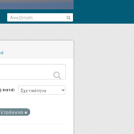
κά
η κατά
 Τετράγωνα