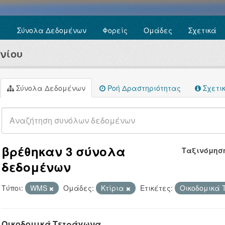
Σύνολα Δεδομένων
Φορείς
Ομάδες
Σχετικά
νίου
Σύνολα Δεδομένων
Ροή Δραστηριότητας
Σχετι
βρέθηκαν 3 σύνολα
Ταξινόμησ
δεδομένων
Τύποι:
WMS
Ομάδες:
Κτίρια
Ετικέτες:
Οικοδομικά
Οικοδομικά Τετράγωνα