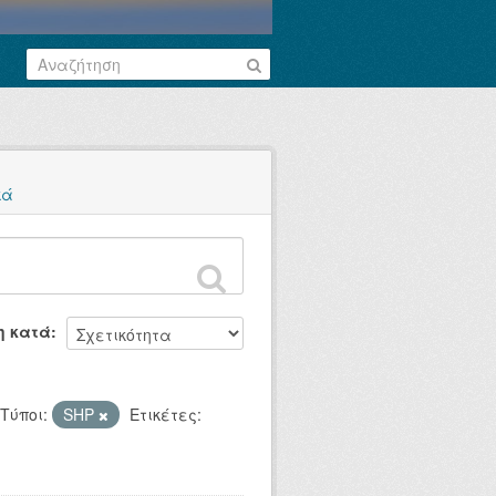
κά
η κατά
Τύποι:
SHP
Ετικέτες: