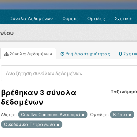
Σύνολα Δεδομένων
Φορείς
Ομάδες
Σχετικά
νίου
Σύνολα Δεδομένων
Ροή Δραστηριότητας
Σχετι
βρέθηκαν 3 σύνολα
Ταξινόμησ
δεδομένων
Άδειες:
Creative Commons Αναφορά
Ομάδες:
Κτίρια
Οικοδομικά Τετράγωνα