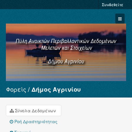
Συνδεθείτε
Φορείς
Δήμος Αγρινίου
Σύνολα Δεδομένων
Φορείς
Ομάδες
Σύνολα Δεδομένων
Σχετικά
Ροή Δραστηριότητας