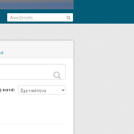
κά
η κατά