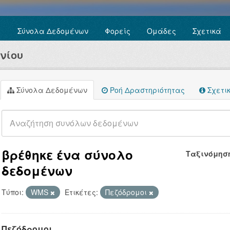
Σύνολα Δεδομένων
Φορείς
Ομάδες
Σχετικά
νίου
Σύνολα Δεδομένων
Ροή Δραστηριότητας
Σχετι
βρέθηκε ένα σύνολο
Ταξινόμησ
δεδομένων
Τύποι:
WMS
Ετικέτες:
Πεζόδρομοι
Πεζόδρομοι