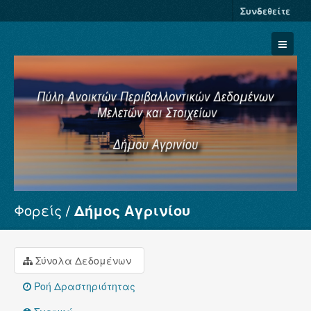
Συνδεθείτε
Φορείς
Δήμος Αγρινίου
Σύνολα Δεδομένων
Φορείς
Ομάδες
Σύνολα Δεδομένων
Σχετικά
Ροή Δραστηριότητας