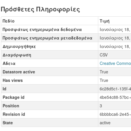
Πρόσθετες Πληροφορίες
Πεδίο
Τιμή
Προσφάτως ενημερωμένα δεδομένα
Ιανούαριος 18,
Προσφάτως ενημερωμένα μεταδεδομένα
Ιανούαριος 18,
Δημιουργήθηκε
Ιανούαριος 18,
Διαμόρφωση
CSV
Άδεια
Creative Comm
Datastore active
True
Has views
True
Id
6c28d5c1-135f-
Package id
4be54c88-57bc-
Position
3
Revision id
6bbbbca6-2e45-
State
active