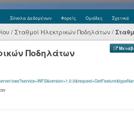
Σύνολα Δεδομένων
Φορείς
Ομάδες
Σχετικά
ίου
Σταθμοί Ηλεκτρικών Ποδηλάτων
Σταθμ
Μετάβα
ρικών Ποδηλάτων
r/ows?service=WFS&version=1.0.0&request=GetFeature&typeName=agriniovec%3Augs_poi_stathm
csv