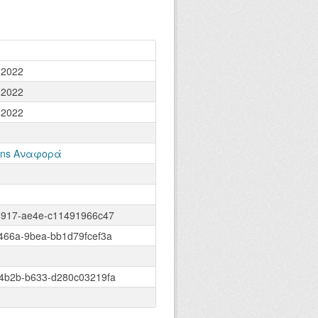
 2022
 2022
 2022
ons Αναφορά
4917-ae4e-c11491966c47
466a-9bea-bb1d79fcef3a
4b2b-b633-d280c03219fa