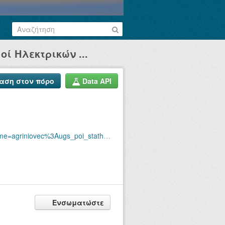
οί Ηλεκτρικών ...
ση στον πόρο
Data API
oi_ilektrikon_podilaton&outputFormat=csv
Ενσωματώστε