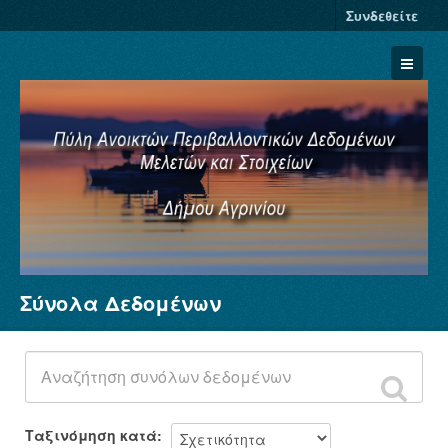
Συνδεθείτε
Σύνολα Δεδομένων
Σύνολα Δεδομένων
Φορείς
Ομάδες
Σχετικά
Ταξινόμηση κατά