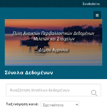
Συνδεθείτε
Σύνολα Δεδομένων
Σύνολα Δεδομένων
Φορείς
Ομάδες
Σχετικά
Ταξινόμηση κατά