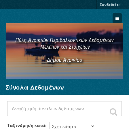
Συνδεθείτε
Σύνολα Δεδομένων
Σύνολα Δεδομένων
Φορείς
Ομάδες
Σχετικά
Ταξινόμηση κατά