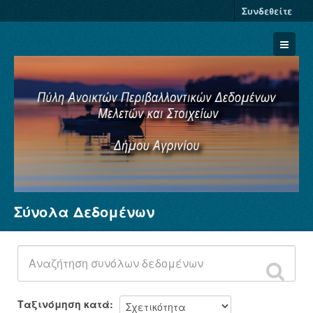
Συνδεθείτε
Σύνολα Δεδομένων
Σύνολα Δεδομένων
Φορείς
Ομάδες
Σχετικά
Ταξινόμηση κατά