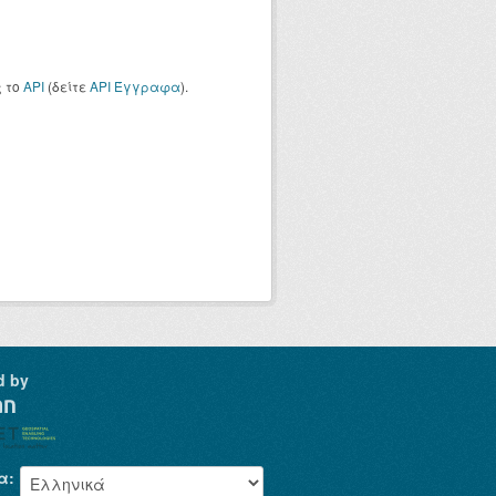
ς το
API
(δείτε
API Έγγραφα
).
d by
α