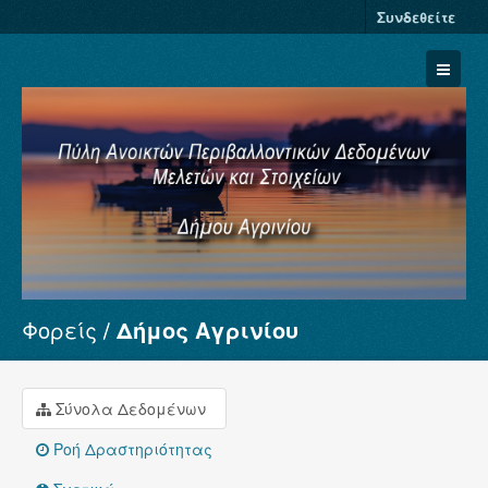
Συνδεθείτε
Φορείς
Δήμος Αγρινίου
Σύνολα Δεδομένων
Φορείς
Ομάδες
Σύνολα Δεδομένων
Σχετικά
Ροή Δραστηριότητας