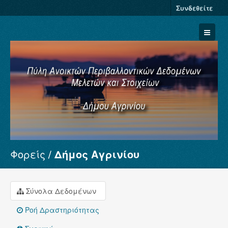
Συνδεθείτε
Φορείς
Δήμος Αγρινίου
Σύνολα Δεδομένων
Φορείς
Ομάδες
Σύνολα Δεδομένων
Σχετικά
Ροή Δραστηριότητας