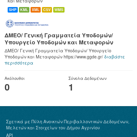
και Μεταφορών
SHP
KML
XML
CSV
WMS
ΔΜΕΟ/ Γενική Γραμματεία Υποδομών/
Υπουργείο Υποδομών και Μεταφορών
ΔΜΕΟ/ Γενική Γραμματεία Υποδομών/ Υπουργείο
Υποδομών και Μεταφορών https://www.ggde.gr/
διαβάστε
περισσότερα
Ακόλουθοι
Σύνολα Δεδομένων
0
1
Σχετικά με Πύλη Ανοικτών Περιβαλλοντικών Δεδομένων,
Μελετών και Στοιχείων του Δήμου Αγρινίου
API