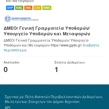
και Μεταφορών
SHP
KML
XML
CSV
WMS
ΔΜΕΟ/ Γενική Γραμματεία Υποδομών/
Υπουργείο Υποδομών και Μεταφορών
ΔΜΕΟ/ Γενική Γραμματεία Υποδομών/ Υπουργείο
Υποδομών και Μεταφορών https://www.ggde.gr/
διαβάστε
περισσότερα
Ακόλουθοι
Σύνολα Δεδομένων
0
1
Σχετικά με Πύλη Ανοικτών Περιβαλλοντικών Δεδομένων,
Μελετών και Στοιχείων του Δήμου Αγρινίου
API