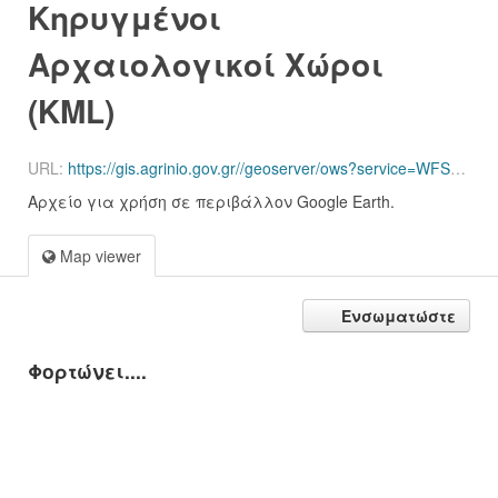
Κηρυγμένοι
Αρχαιολογικοί Χώροι
(KML)
URL:
https://gis.agrinio.gov.gr//geoserver/ows?service=WFS&version=1.0.0&request=GetFeature&typeName=agriniovec%3Aclt_poi_archailogikoi_choroi&outputFormat=application%2Fvnd.google-earth.kml%2Bxml
Αρχείο για χρήση σε περιβάλλον Google Earth.
Map viewer
Ενσωματώστε