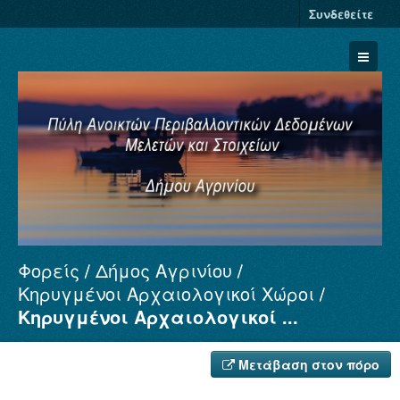
Συνδεθείτε
Φορείς
Δήμος Αγρινίου
Σύνολα Δεδομένων
Κηρυγμένοι Αρχαιολογικοί Χώροι
Φορείς
Κηρυγμένοι Αρχαιολογικοί ...
Ομάδες
Σχετικά
Μετάβαση στον πόρο