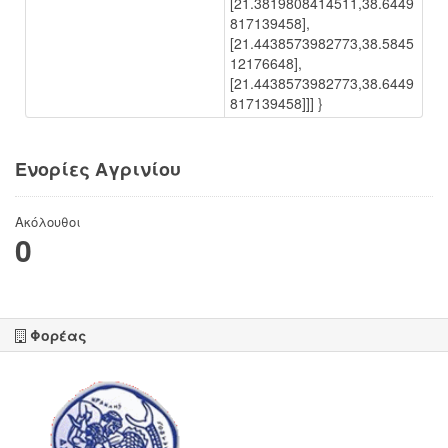
[21.3819808414511,38.6449
817139458],
[21.4438573982773,38.5845
12176648],
[21.4438573982773,38.6449
817139458]]] }
Ενορίες Αγρινίου
Ακόλουθοι
0
Φορέας