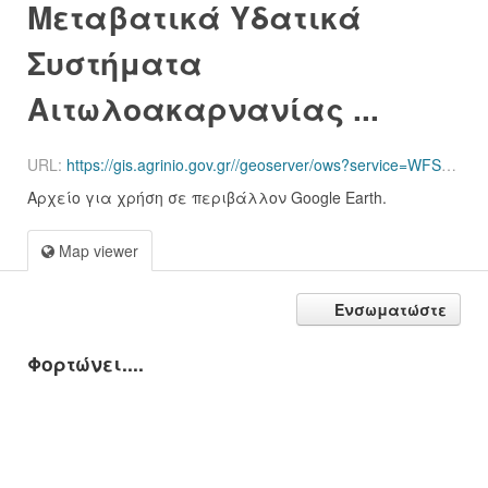
Μεταβατικά Υδατικά
Συστήματα
Αιτωλοακαρνανίας ...
URL:
https://gis.agrinio.gov.gr//geoserver/ows?service=WFS&version=1.0.0&request=GetFeature&typeName=agriniovec%3Aenv_pol_twb_50k_greece_1rev
Αρχείο για χρήση σε περιβάλλον Google Earth.
Map viewer
Ενσωματώστε