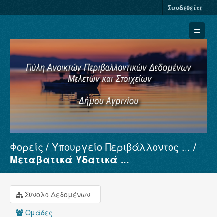
Συνδεθείτε
Φορείς
Υπουργείο Περιβάλλοντος ...
Σύνολα Δεδομένων
Μεταβατικά Υδατικά ...
Φορείς
Ομάδες
Σύνολο Δεδομένων
Σχετικά
Ομάδες