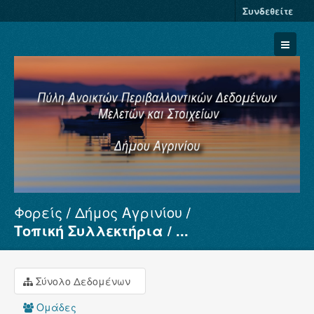
Συνδεθείτε
Φορείς
Δήμος Αγρινίου
Σύνολα Δεδομένων
Τοπική Συλλεκτήρια / ...
Φορείς
Ομάδες
Σύνολο Δεδομένων
Σχετικά
Ομάδες