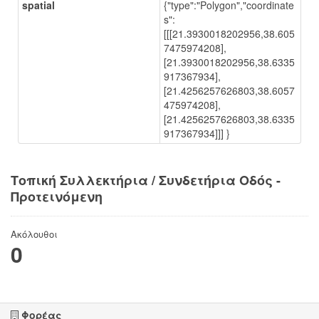
spatial
{"type":"Polygon","coordinate
s":
[[[21.3930018202956,38.605
7475974208],
[21.3930018202956,38.6335
917367934],
[21.4256257626803,38.6057
475974208],
[21.4256257626803,38.6335
917367934]]] }
Τοπική Συλλεκτήρια / Συνδετήρια Οδός -
Προτεινόμενη
Ακόλουθοι
0
Φορέας