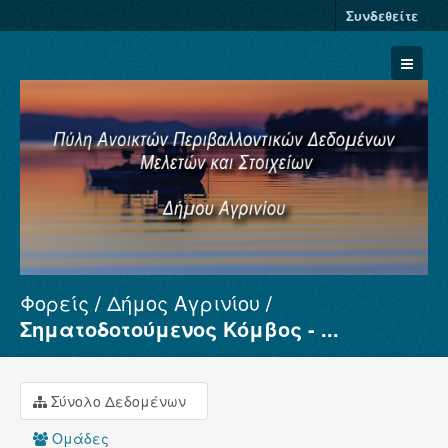
Συνδεθείτε
Φορείς
Δήμος Αγρινίου
Σύνολα Δεδομένων
Σηματοδοτούμενος Κόμβος - ...
Φορείς
Ομάδες
Σύνολο Δεδομένων
Σχετικά
Ομάδες