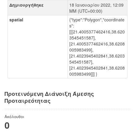
Δημιουργήθηκε
18 Ιανουαρίου 2022, 12:09
ΜΜ (UTC+00:00)
spatial
{"type":"Polygon","coordinate
s":
[[[21.4005377462416,38.620
3545451587],
[21.4005377462416,38.6208
005983499],
[21.4023945402841,38.6203
545451587],
[21.4023945402841,38.6208
005983499]]] }
Προτεινόμενη Διάνοιξη Άμεσης
Προταιρεότητας
Ακόλουθοι
0