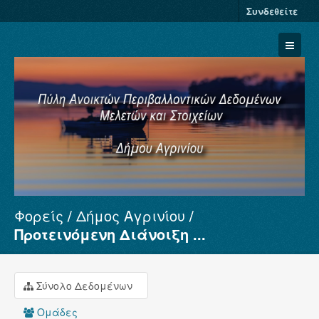
Συνδεθείτε
Φορείς
Δήμος Αγρινίου
Σύνολα Δεδομένων
Προτεινόμενη Διάνοιξη ...
Φορείς
Ομάδες
Σύνολο Δεδομένων
Σχετικά
Ομάδες