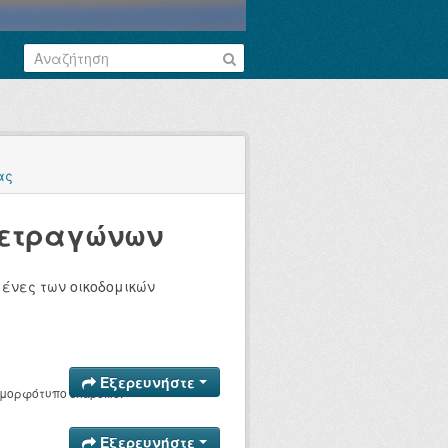
ας
Tετραγώνων
ένες των οικοδομικών
Εξερευνήστε
ορφότυπο shapefile.
Εξερευνήστε