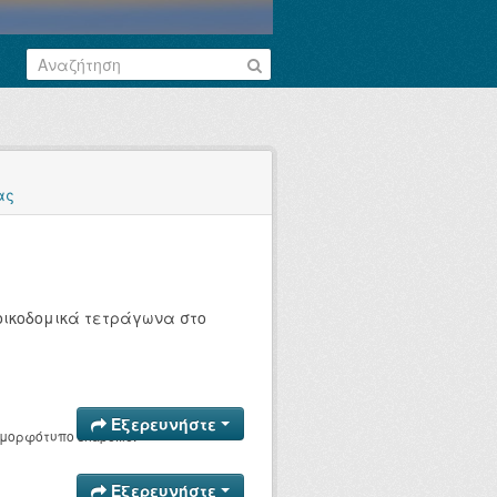
ας
οικοδομικά τετράγωνα στο
Εξερευνήστε
ορφότυπο shapefile.
Εξερευνήστε