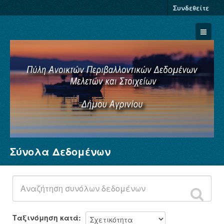
Συνδεθείτε
Σύνολα Δεδομένων
Σύνολα Δεδομένων
Φορείς
Ομάδες
Σχετικά
Ταξινόμηση κατά