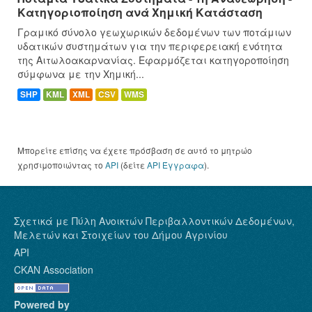
Κατηγοριοποίηση ανά Χημική Κατάσταση
Γραμικό σύνολο γεωχωρικών δεδομένων των ποτάμιων
υδατικών συστημάτων για την περιφερειακή ενότητα
της Αιτωλοακαρνανίας. Εφαρμόζεται κατηγοροποίηση
σύμφωνα με την Χημική...
SHP
KML
XML
CSV
WMS
Μπορείτε επίσης να έχετε πρόσβαση σε αυτό το μητρώο
χρησιμοποιώντας το
API
(δείτε
API Έγγραφα
).
Σχετικά με Πύλη Ανοικτών Περιβαλλοντικών Δεδομένων,
Μελετών και Στοιχείων του Δήμου Αγρινίου
API
CKAN Association
Powered by