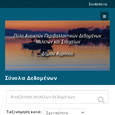
Συνδεθείτε
Σύνολα Δεδομένων
Σύνολα Δεδομένων
Φορείς
Ομάδες
Σχετικά
Ταξινόμηση κατά