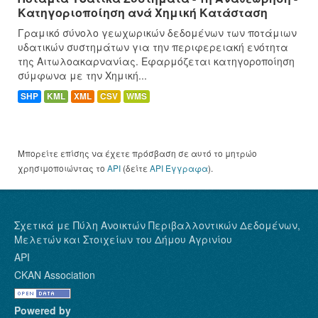
Κατηγοριοποίηση ανά Χημική Κατάσταση
Γραμικό σύνολο γεωχωρικών δεδομένων των ποτάμιων
υδατικών συστημάτων για την περιφερειακή ενότητα
της Αιτωλοακαρνανίας. Εφαρμόζεται κατηγοροποίηση
σύμφωνα με την Χημική...
SHP
KML
XML
CSV
WMS
Μπορείτε επίσης να έχετε πρόσβαση σε αυτό το μητρώο
χρησιμοποιώντας το
API
(δείτε
API Έγγραφα
).
Σχετικά με Πύλη Ανοικτών Περιβαλλοντικών Δεδομένων,
Μελετών και Στοιχείων του Δήμου Αγρινίου
API
CKAN Association
Powered by