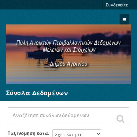
Συνδεθείτε
Σύνολα Δεδομένων
Σύνολα Δεδομένων
Φορείς
Ομάδες
Σχετικά
Ταξινόμηση κατά