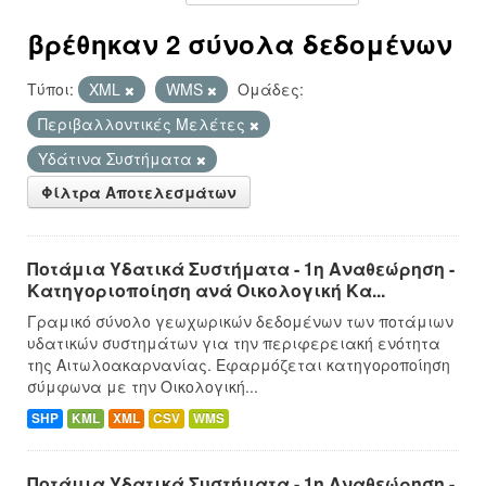
βρέθηκαν 2 σύνολα δεδομένων
Τύποι:
XML
WMS
Ομάδες:
Περιβαλλοντικές Μελέτες
Υδάτινα Συστήματα
Φίλτρα Αποτελεσμάτων
Ποτάμια Υδατικά Συστήματα - 1η Αναθεώρηση -
Κατηγοριοποίηση ανά Οικολογική Κα...
Γραμικό σύνολο γεωχωρικών δεδομένων των ποτάμιων
υδατικών συστημάτων για την περιφερειακή ενότητα
της Αιτωλοακαρνανίας. Εφαρμόζεται κατηγοροποίηση
σύμφωνα με την Οικολογική...
SHP
KML
XML
CSV
WMS
Ποτάμια Υδατικά Συστήματα - 1η Αναθεώρηση -