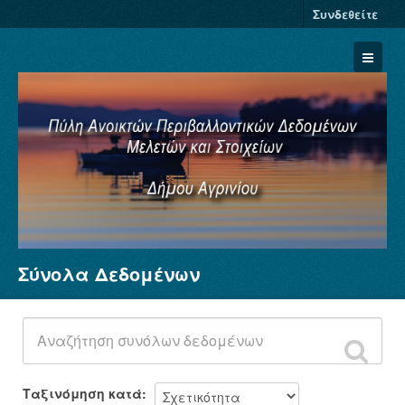
Συνδεθείτε
Σύνολα Δεδομένων
Σύνολα Δεδομένων
Φορείς
Ομάδες
Σχετικά
Ταξινόμηση κατά