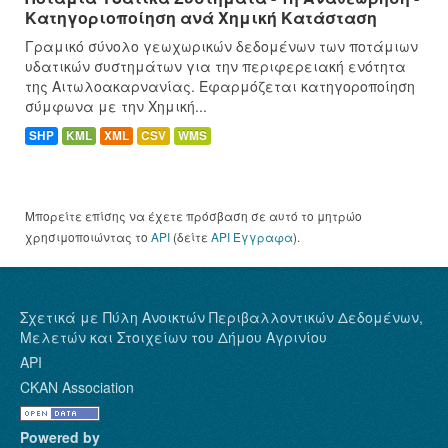
Κατηγοριοποίηση ανά Χημική Κατάσταση
Γραμικό σύνολο γεωχωρικών δεδομένων των ποτάμιων
υδατικών συστημάτων για την περιφερειακή ενότητα
της Αιτωλοακαρνανίας. Εφαρμόζεται κατηγοροποίηση
σύμφωνα με την Χημική...
SHP
KML
XML
CSV
WMS
Μπορείτε επίσης να έχετε πρόσβαση σε αυτό το μητρώο
χρησιμοποιώντας το
API
(δείτε
API Έγγραφα
).
Σχετικά με Πύλη Ανοικτών Περιβαλλοντικών Δεδομένων,
Μελετών και Στοιχείων του Δήμου Αγρινίου
API
CKAN Association
Powered by