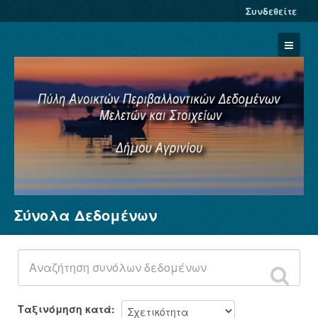
Συνδεθείτε
Σύνολα Δεδομένων
Σύνολα Δεδομένων
Φορείς
Ομάδες
Σχετικά
Ταξινόμηση κατά