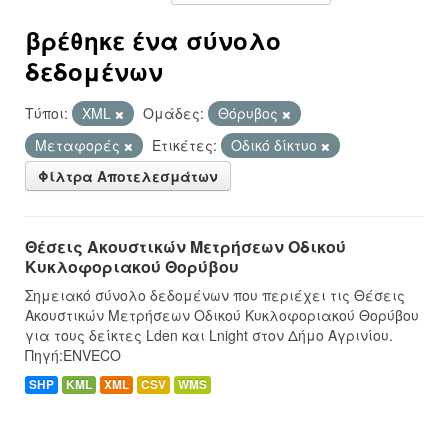
βρέθηκε ένα σύνολο
δεδομένων
Τύποι:
XML
Ομάδες:
Θόρυβος
Μεταφορές
Ετικέτες:
Οδικό δίκτυο
Φίλτρα Αποτελεσμάτων
Θέσεις Ακουστικών Μετρήσεων Οδικού
Κυκλοφοριακού Θορύβου
Σημειακό σύνολο δεδομένων που περιέχει τις Θέσεις
Ακουστικών Μετρήσεων Οδικού Κυκλοφοριακού Θορύβου
για τους δείκτες Lden και Lnight στον Δήμο Αγρινίου.
Πηγή:ENVECO
SHP
KML
XML
CSV
WMS