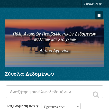
Συνδεθείτε
Σύνολα Δεδομένων
Σύνολα Δεδομένων
Φορείς
Ομάδες
Σχετικά
Ταξινόμηση κατά