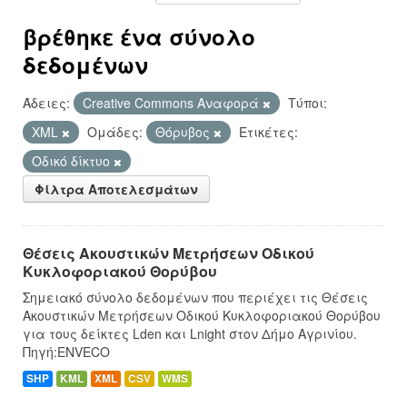
βρέθηκε ένα σύνολο
δεδομένων
Άδειες:
Creative Commons Αναφορά
Τύποι:
XML
Ομάδες:
Θόρυβος
Ετικέτες:
Οδικό δίκτυο
Φίλτρα Αποτελεσμάτων
Θέσεις Ακουστικών Μετρήσεων Οδικού
Κυκλοφοριακού Θορύβου
Σημειακό σύνολο δεδομένων που περιέχει τις Θέσεις
Ακουστικών Μετρήσεων Οδικού Κυκλοφοριακού Θορύβου
για τους δείκτες Lden και Lnight στον Δήμο Αγρινίου.
Πηγή:ENVECO
SHP
KML
XML
CSV
WMS