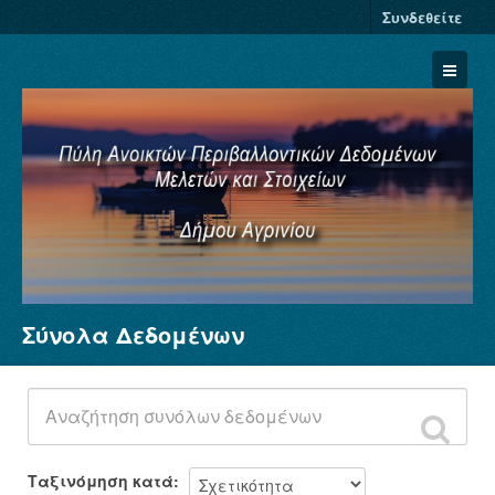
Συνδεθείτε
Σύνολα Δεδομένων
Σύνολα Δεδομένων
Φορείς
Ομάδες
Σχετικά
Ταξινόμηση κατά