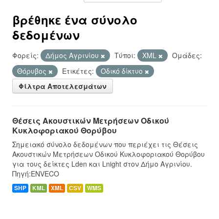
βρέθηκε ένα σύνολο
δεδομένων
Φορείς:
Δήμος Αγρινίου
Τύποι:
XML
Ομάδες:
Θόρυβος
Ετικέτες:
Οδικό δίκτυο
Φίλτρα Αποτελεσμάτων
Θέσεις Ακουστικών Μετρήσεων Οδικού
Κυκλοφοριακού Θορύβου
Σημειακό σύνολο δεδομένων που περιέχει τις Θέσεις
Ακουστικών Μετρήσεων Οδικού Κυκλοφοριακού Θορύβου
για τους δείκτες Lden και Lnight στον Δήμο Αγρινίου.
Πηγή:ENVECO
SHP
KML
XML
CSV
WMS