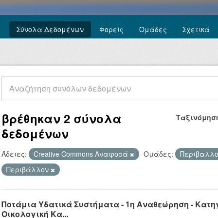
Σύνολα Δεδομένων
Φορείς
Ομάδες
Σχετικά
βρέθηκαν 2 σύνολα
Ταξινόμησ
δεδομένων
Άδειες:
Creative Commons Αναφορά
Ομάδες:
Περιβαλλο
Περιβάλλον
Ποτάμια Υδατικά Συστήματα - 1η Αναθεώρηση - Κατ
Οικολογική Κα...