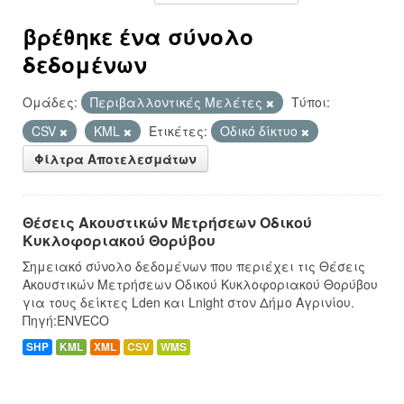
βρέθηκε ένα σύνολο
δεδομένων
Ομάδες:
Περιβαλλοντικές Μελέτες
Τύποι:
CSV
KML
Ετικέτες:
Οδικό δίκτυο
Φίλτρα Αποτελεσμάτων
Θέσεις Ακουστικών Μετρήσεων Οδικού
Κυκλοφοριακού Θορύβου
Σημειακό σύνολο δεδομένων που περιέχει τις Θέσεις
Ακουστικών Μετρήσεων Οδικού Κυκλοφοριακού Θορύβου
για τους δείκτες Lden και Lnight στον Δήμο Αγρινίου.
Πηγή:ENVECO
SHP
KML
XML
CSV
WMS