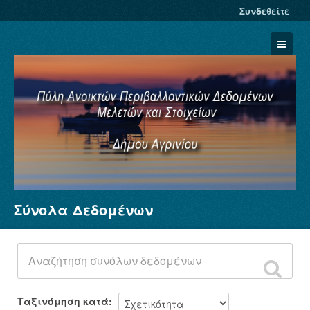
Συνδεθείτε
Σύνολα Δεδομένων
Σύνολα Δεδομένων
Φορείς
Ομάδες
Σχετικά
Ταξινόμηση κατά