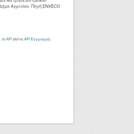
κών Μετρήσεων Οδικού
 Δήμο Αγρινίου. Πηγή:ENVECO
ς το
API
(δείτε
API Έγγραφα
).