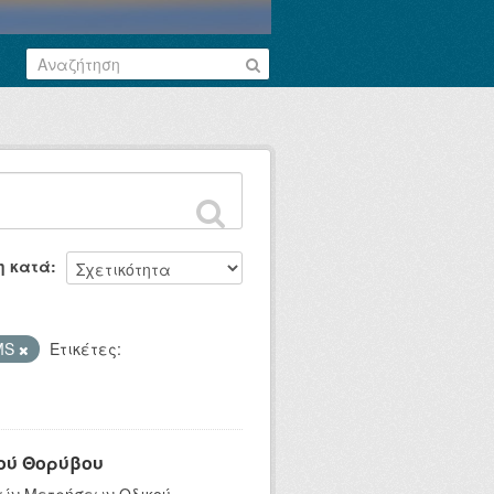
η κατά
MS
Ετικέτες:
ού Θορύβου