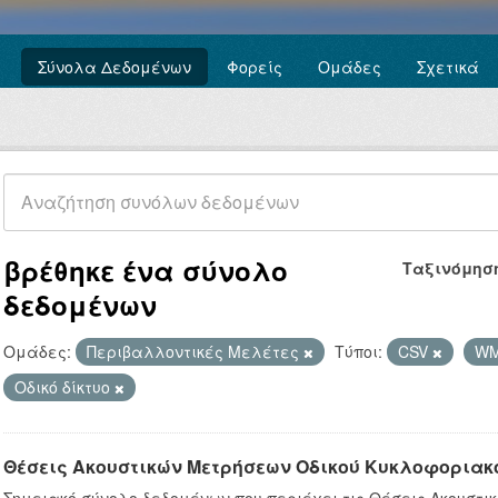
Σύνολα Δεδομένων
Φορείς
Ομάδες
Σχετικά
βρέθηκε ένα σύνολο
Ταξινόμησ
δεδομένων
Ομάδες:
Περιβαλλοντικές Μελέτες
Τύποι:
CSV
W
Οδικό δίκτυο
Θέσεις Ακουστικών Μετρήσεων Οδικού Κυκλοφοριακ