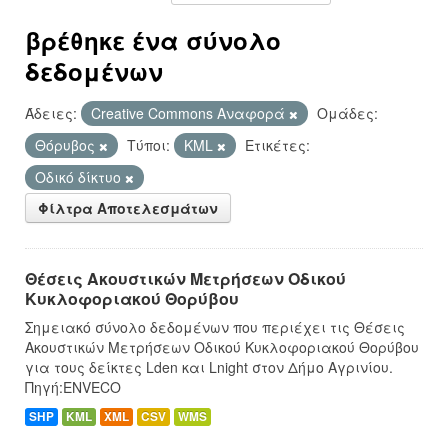
βρέθηκε ένα σύνολο
δεδομένων
Άδειες:
Creative Commons Αναφορά
Ομάδες:
Θόρυβος
Τύποι:
KML
Ετικέτες:
Οδικό δίκτυο
Φίλτρα Αποτελεσμάτων
Θέσεις Ακουστικών Μετρήσεων Οδικού
Κυκλοφοριακού Θορύβου
Σημειακό σύνολο δεδομένων που περιέχει τις Θέσεις
Ακουστικών Μετρήσεων Οδικού Κυκλοφοριακού Θορύβου
για τους δείκτες Lden και Lnight στον Δήμο Αγρινίου.
Πηγή:ENVECO
SHP
KML
XML
CSV
WMS