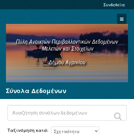
Συνδεθείτε
Σύνολα Δεδομένων
Σύνολα Δεδομένων
Φορείς
Ομάδες
Σχετικά
Ταξινόμηση κατά