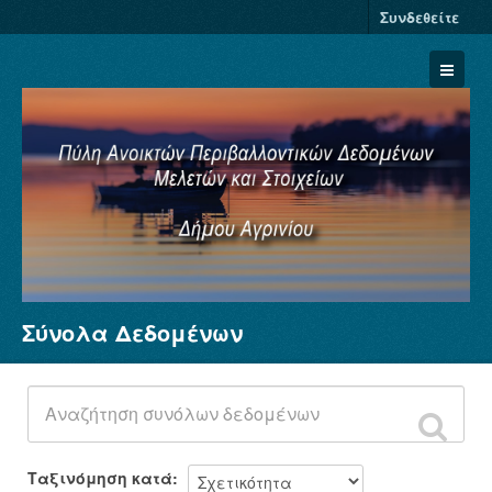
Συνδεθείτε
Σύνολα Δεδομένων
Σύνολα Δεδομένων
Φορείς
Ομάδες
Σχετικά
Ταξινόμηση κατά