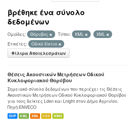
βρέθηκε ένα σύνολο
δεδομένων
Ομάδες:
Θόρυβος
Τύποι:
KML
XML
Ετικέτες:
Οδικό δίκτυο
Φίλτρα Αποτελεσμάτων
Θέσεις Ακουστικών Μετρήσεων Οδικού
Κυκλοφοριακού Θορύβου
Σημειακό σύνολο δεδομένων που περιέχει τις Θέσεις
Ακουστικών Μετρήσεων Οδικού Κυκλοφοριακού Θορύβου
για τους δείκτες Lden και Lnight στον Δήμο Αγρινίου.
Πηγή:ENVECO
SHP
KML
XML
CSV
WMS