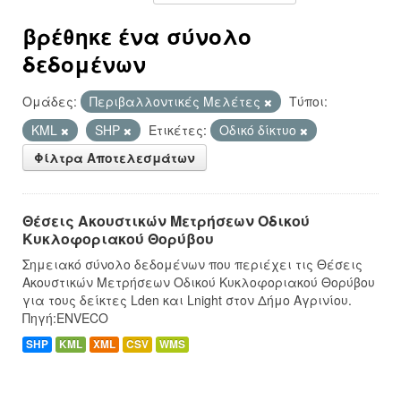
βρέθηκε ένα σύνολο
δεδομένων
Ομάδες:
Περιβαλλοντικές Μελέτες
Τύποι:
KML
SHP
Ετικέτες:
Οδικό δίκτυο
Φίλτρα Αποτελεσμάτων
Θέσεις Ακουστικών Μετρήσεων Οδικού
Κυκλοφοριακού Θορύβου
Σημειακό σύνολο δεδομένων που περιέχει τις Θέσεις
Ακουστικών Μετρήσεων Οδικού Κυκλοφοριακού Θορύβου
για τους δείκτες Lden και Lnight στον Δήμο Αγρινίου.
Πηγή:ENVECO
SHP
KML
XML
CSV
WMS