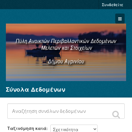
Συνδεθείτε
Σύνολα Δεδομένων
Σύνολα Δεδομένων
Φορείς
Ομάδες
Σχετικά
Ταξινόμηση κατά