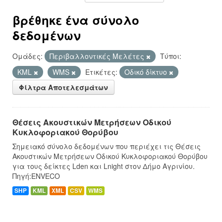
βρέθηκε ένα σύνολο
δεδομένων
Ομάδες:
Περιβαλλοντικές Μελέτες
Τύποι:
KML
WMS
Ετικέτες:
Οδικό δίκτυο
Φίλτρα Αποτελεσμάτων
Θέσεις Ακουστικών Μετρήσεων Οδικού
Κυκλοφοριακού Θορύβου
Σημειακό σύνολο δεδομένων που περιέχει τις Θέσεις
Ακουστικών Μετρήσεων Οδικού Κυκλοφοριακού Θορύβου
για τους δείκτες Lden και Lnight στον Δήμο Αγρινίου.
Πηγή:ENVECO
SHP
KML
XML
CSV
WMS