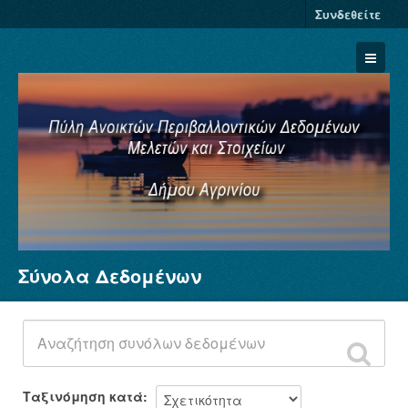
Συνδεθείτε
Σύνολα Δεδομένων
Σύνολα Δεδομένων
Φορείς
Ομάδες
Σχετικά
Ταξινόμηση κατά