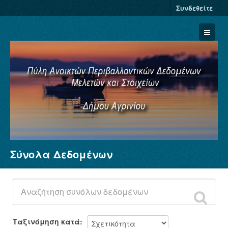
Συνδεθείτε
Σύνολα Δεδομένων
Σύνολα Δεδομένων
Φορείς
Ομάδες
Σχετικά
Ταξινόμηση κατά