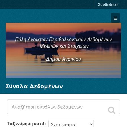
Συνδεθείτε
Σύνολα Δεδομένων
Σύνολα Δεδομένων
Φορείς
Ομάδες
Σχετικά
Ταξινόμηση κατά