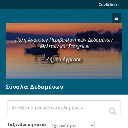
Συνδεθείτε
Σύνολα Δεδομένων
Σύνολα Δεδομένων
Φορείς
Ομάδες
Σχετικά
Ταξινόμηση κατά