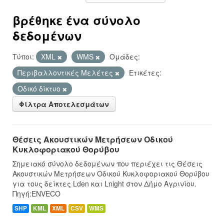
βρέθηκε ένα σύνολο
δεδομένων
Τύποι:
XML
WMS
Ομάδες:
Περιβαλλοντικές Μελέτες
Ετικέτες:
Οδικό δίκτυο
Φίλτρα Αποτελεσμάτων
Θέσεις Ακουστικών Μετρήσεων Οδικού
Κυκλοφοριακού Θορύβου
Σημειακό σύνολο δεδομένων που περιέχει τις Θέσεις
Ακουστικών Μετρήσεων Οδικού Κυκλοφοριακού Θορύβου
για τους δείκτες Lden και Lnight στον Δήμο Αγρινίου.
Πηγή:ENVECO
SHP
KML
XML
CSV
WMS