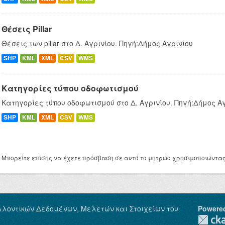
Θέσεις Pillar
Θέσεις των pillar στο Δ. Αγρινίου. Πηγή:Δήμος Αγρινίου
SHP
KML
XML
CSV
WMS
Κατηγορίες τύπου οδοφωτισμού
Κατηγορίες τύπου οδοφωτισμού στο Δ. Αγρινίου. Πηγή:Δήμος Α
SHP
KML
XML
CSV
WMS
Μπορείτε επίσης να έχετε πρόσβαση σε αυτό το μητρώο χρησιμοποιώντα
λλοντικών Δεδομένων, Μελετών και Στοιχείων του
Powere