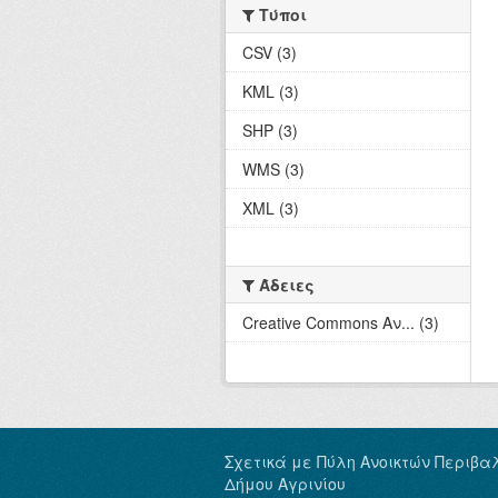
Τύποι
CSV (3)
KML (3)
SHP (3)
WMS (3)
XML (3)
Άδειες
Creative Commons Αν... (3)
Σχετικά με Πύλη Ανοικτών Περιβα
Δήμου Αγρινίου