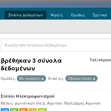
Σύνολα Δεδομένων
Φορείς
Ομάδες
Σχετικά
βρέθηκαν 3 σύνολα
Ταξινόμησ
δεδομένων
Ομάδες:
Μεταφορές
Ετικέτες:
Οδοφωτισμός
Στύλοι Ηλεκτροφωτισμού
Θέσεις φωτιστικών στο Δ. Αγρινίου. Πηγή:Δήμος Αγρινίου
SHP
KML
XML
CSV
WMS