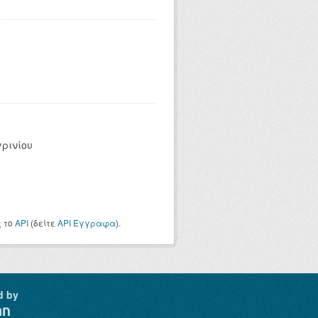
γρινίου
ς το
API
(δείτε
API Έγγραφα
).
d by