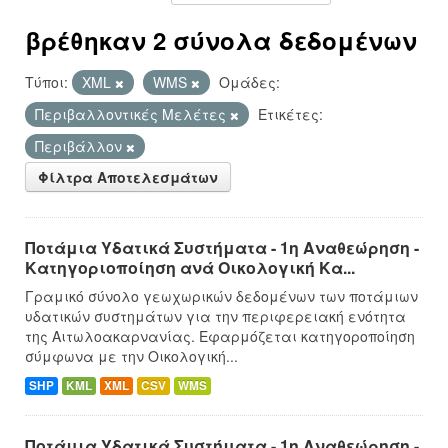
βρέθηκαν 2 σύνολα δεδομένων
Τύποι:
XML
WMS
Ομάδες:
Περιβαλλοντικές Μελέτες
Ετικέτες:
Περιβάλλον
Φίλτρα Αποτελεσμάτων
Ποτάμια Υδατικά Συστήματα - 1η Αναθεώρηση -
Κατηγοριοποίηση ανά Οικολογική Κα...
Γραμικό σύνολο γεωχωρικών δεδομένων των ποτάμιων
υδατικών συστημάτων για την περιφερειακή ενότητα
της Αιτωλοακαρνανίας. Εφαρμόζεται κατηγοροποίηση
σύμφωνα με την Οικολογική...
SHP
KML
XML
CSV
WMS
Ποτάμια Υδατικά Συστήματα - 1η Αναθεώρηση -