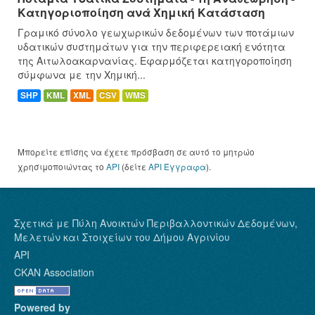
Κατηγοριοποίηση ανά Χημική Κατάσταση
Γραμικό σύνολο γεωχωρικών δεδομένων των ποτάμιων
υδατικών συστημάτων για την περιφερειακή ενότητα
της Αιτωλοακαρνανίας. Εφαρμόζεται κατηγοροποίηση
σύμφωνα με την Χημική...
SHP
KML
XML
CSV
WMS
Μπορείτε επίσης να έχετε πρόσβαση σε αυτό το μητρώο
χρησιμοποιώντας το
API
(δείτε
API Έγγραφα
).
Σχετικά με Πύλη Ανοικτών Περιβαλλοντικών Δεδομένων,
Μελετών και Στοιχείων του Δήμου Αγρινίου
API
CKAN Association
Powered by