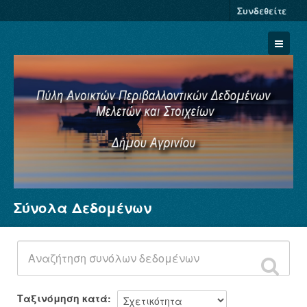
Συνδεθείτε
Σύνολα Δεδομένων
Σύνολα Δεδομένων
Φορείς
Ομάδες
Σχετικά
Ταξινόμηση κατά